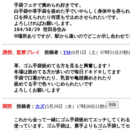
手袋フェチで責められ好きです。

白手袋や革手袋を嵌めた手でいやらしく身体中を弄られ
口を抑えられたり何度も寸止めさせられたいです。

よろしければお願いします。

164/50/29 世田谷住み

※場所ありですが、駅から遠いのでどこか示し合わせて
誘拐、監禁プレイ
投稿者：
TM
(6月1日（土）07時51分25秒)
革、ゴム手袋嵌めてる方を見ると興奮します！

冬場は嵌めてる方が多いので毎日ドキドキしてます

手袋で口塞がれたり、乳首や亀頭責めされたり

嵌めてる手で色々いじめられたいです

関西
投稿者：
カズ
(5月29日（水）17時28分21秒)
これから会って一緒にゴム手袋嵌めてエッチしてくれる
使っています。ゴム手袋は、素手よりもゴム手袋してセ