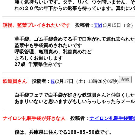
凄く気持ちいいです。タチ、リバ、ウケ問いません。そ
れの２０代の年下からの返事を待っています。真剣にパ
誘拐、監禁プレイされたいです
投稿者：
TM
(3月15日（金）
革手袋、ゴム手袋嵌めてる手で口塞がれて連れ去られた
監禁中も手袋責めされたいです

呼吸管理、亀頭責め、乳首責めなど

よろしくお願いします

27歳 千葉県住みです
鉄道員さん
投稿者：
K
(2月17日（土）13時28分06秒)
白手袋フェチで白手袋が好きな鉄道員さんと仲良くした
あまりいないと思いますがもしいらっしゃったらメール
ナイロン礼装手袋が好きな人
投稿者：
ナイロン礼装手袋警
僕は、兵庫県に住んでる168-85-50歳です。
