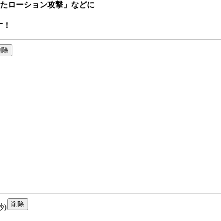
たローション攻撃」などに

す！
秒)