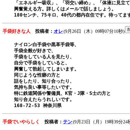
「エネルギー吸収」、「羽交い締め」、「体液に見立て
興奮覚える方。詳しくはメールで話しましょう。

180センチ、75キロ、40代の都内在住です。待ってま
手袋好きな人
投稿者：
オレ
(9月26日（木）09時07分10秒)
ナイロン白手袋や黒革手袋等、

手袋全般が好きで、

手袋をしている人を見たり、

自分で手袋をしていると、

興奮して勃起してしまいます。

同じような性癖の方と

話をしたり、知り合ったり、

気持ち良い事等したいです。

特に鉄道関係や警備員、K官・J隊・S士の方と

知り合えたらうれしいです。

168-72-53 神奈川県
手袋でいやらしく
投稿者：
テン
(9月23日（月）19時39分24